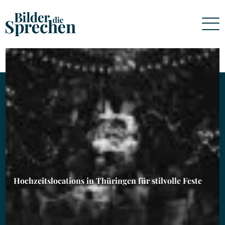
Hochzeitslocations in Thüringen für stilvolle Feste